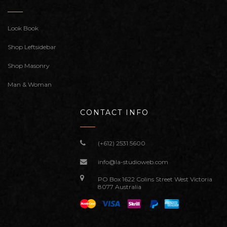
Look Book
Shop Leftsidebar
Shop Masonry
Man & Woman
CONTACT INFO
(+612) 2531 5600
info@la-studioweb.com
PO Box 1622 Colins Street West Victoria
8077 Australia