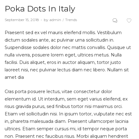
Poka Dots In Italy
Posted
September 15, 2018
by
admin
Posted
Trends
on
in
Praesent sed ex vel mauris eleifend mollis. Vestibulum
dictum sodales ante, ac pulvinar urna sollicitudin in.
Suspendisse sodales dolor nec mattis convallis. Quisque ut
nulla viverra, posuere lorem eget, ultrices metus. Nulla
facilisi. Duis aliquet, eros in auctor aliquam, tortor justo
laoreet nisi, nec pulvinar lectus diam nec libero. Nullam sit
amet dia
Cras porta posuere lectus, vitae consectetur dolor
elementum id. Ut interdum, sem eget varius eleifend, ex
risus gravida purus, sed finibus tortor nisi maximus orci.
Etiam vel sollicitudin nisi. In ipsum tortor, vulputate nec est
in, pharetra malesuada diam. Praesent ullamcorper lacinia
ultrices. Etiam semper cursus mi, id tempor neque porta
non. Praesent nec faucibus risus. Morbi aliquam hendrerit