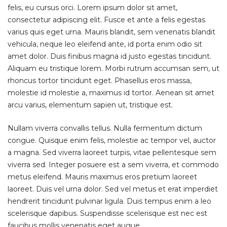
felis, eu cursus orci. Lorem ipsum dolor sit amet,
consectetur adipiscing elit. Fusce et ante a felis egestas
varius quis eget urna. Mauris blandit, sem venenatis blandit
vehicula, neque leo eleifend ante, id porta enim odio sit
amet dolor. Duis finibus magna id justo egestas tincidunt.
Aliquam eu tristique lorem. Morbi rutrum accumsan sem, ut
rhoncus tortor tincidunt eget. Phasellus eros massa,
molestie id molestie a, maximus id tortor. Aenean sit amet
arcu varius, elementum sapien ut, tristique est.
Nullam viverra convallis tellus. Nulla fermentum dictum
congue. Quisque enim felis, molestie ac tempor vel, auctor
a magna. Sed viverra laoreet turpis, vitae pellentesque sem
viverra sed. Integer posuere est a sem viverra, et commodo
metus eleifend. Mauris maximus eros pretium laoreet
laoreet. Duis vel urna dolor. Sed vel metus et erat imperdiet
hendrerit tincidunt pulvinar ligula. Duis tempus enim a leo
scelerisque dapibus. Suspendisse scelerisque est nec est
faucibus mollis venenatis eget augue.