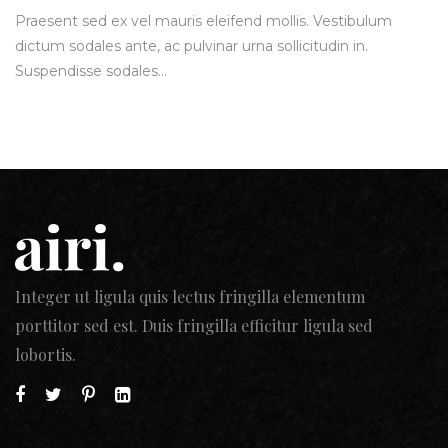
Praesent sed ex vel mauris eleifend mollis. Vestibulum
dictum sodales ante, ac pulvinar urna sollicitudin in.
Suspendisse sodales…
Integer ut ligula quis lectus fringilla elementum
porttitor sed est. Duis fringilla efficitur ligula sed
lobortis.