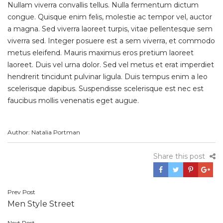
Nullam viverra convallis tellus. Nulla fermentum dictum
congue. Quisque enim felis, molestie ac tempor vel, auctor
a magna. Sed viverra laoreet turpis, vitae pellentesque sem
viverra sed. Integer posuere est a sem viverra, et commodo
metus eleifend. Mauris maximus eros pretium laoreet
laoreet. Duis vel urna dolor. Sed vel metus et erat imperdiet
hendrerit tincidunt pulvinar ligula. Duis tempus enim a leo
scelerisque dapibus. Suspendisse scelerisque est nec est
faucibus mollis venenatis eget augue.
Author: Natalia Portman
Share this post
Prev Post
Post
Men Style Street
navigation
Next Post